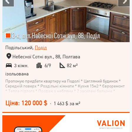
3-к, вул.Небесної Сотні вул, 88, Поділ
Подільський,
Поділ
Небесної Сотні вул., 88, Полтава
3 кімн.
6/9
82 м²
ізольована
Пропоную придбати квартиру на Подолі * Цегляний будинок *
Середній поверх * Роздільні кімнати * Кухня 15м2 * Євроремонт
* Тепла підлога * Продаж з меблями * 2 засклені балкони *
Вигідне місцерозташування
Ціна: 120 000 $
· 1 463 $ за м²