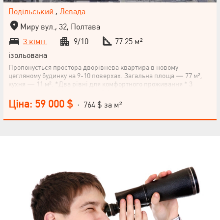
Подільський
,
Левада
Миру вул., 32, Полтава
3 кімн.
9/10
77.25 м²
ізольована
Пропонується простора дворівнева квартира в новому
цегляному будинку на 9-10 поверхах. Загальна площа — 77 м²,
кухня — 11 м². *Два рівні для комфортного проживання * 3
окремі кімнати * 2 санвузли * 2 балкони * Індивідуальне
опалення * Металопластикові вікна * Броньовані вхідні двері *
Ціна: 59 000 $
· 764 $ за м²
Встановлені лічильники на газ, воду та електроенергію
Квартира у стані після будівельників — чудова можливість
реалізувати власний дизайн-проєкт та облаштувати житло на
свій смак. Будинок розташований у районі з розвиненою
інфраструктурою та зручною транспортною розв'язкою.
Телефонуйте для отримання додаткової інформації та організації
перегляду!