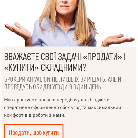
ВВАЖАЄТЕ СВОЇ ЗАДАЧІ «ПРОДАТИ» І
НАПИСАТИ
КЕРІВНИКОВІ
«КУПИТИ» СКЛАДНИМИ?
БРОКЕРИ АН VALION НЕ ЛИШЕ ЇХ ВИРІШАТЬ, АЛЕ Й
ПРОВЕДУТЬ ОБИДВІ УГОДИ В ОДИН ДЕНЬ.
Ми гарантуємо прозорі передбачувані бюджети,
Мова
оперативне оформлення обох угод та максимальний
комфорт від роботи з нами.
© 2019 – 2026 Valion real estate. Всі права захищені.
Продати, щоб купити
Plektan
— WEB-інтегровані системи управління ріелторськими