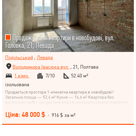
Продаж 1 кімн.квартири в новобудові, вул.
Головка, 21, Левада
Подільський
,
Левада
Володимира Івасюка вул.
, 21, Полтава
1 кімн.
7/10
52.40 м²
ізольована
Продається простора 1-кімнатна квартира в новобудові!
Загальна площа — 52,4 м² Кухня — 16,6 м² Квартира без
внутрішніх робіт, що дає можливість виконати ремонт повністю
на свій смак. Автономне опалення Цегляний будинок Просторий
балкон Відштукатурені стіни Розведена електропроводка
Ціна: 48 000 $
· 916 $ за м²
Встановлені радіатори опалення Будинок зданий, під'їзд у
відмінному стані, доглянута прибудинкова територія. Чудовий
варіант для комфортного проживання або вигідної інвестиції.
Телефонуйте для детальної інформації та перегляду!