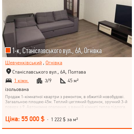
1-к, Станіславського вул., 6А, Огнівка
Шевченківський
,
Огнівка
Станіславського вул., 6А, Полтава
1 кімн.
3/9
45 м²
ізольована
Продаж 1-кімнатної квартри з ремонтом, в обжитій новобудові.
Загаальною площею 45м. Теплий цегляний будинок, зручний 3-й
поверх з 9. Автономне опалення, у ванній кімнаті тепла підлога.
Продаж з меблями і технікою. Гарне розташування, поруч є все
необхідне для життя: дитячий майданчик, супермаркет, ТРЦ,
Ціна: 55 000 $
· 1 222 $ за м²
відділення пошти, зупинка транспорту, аптека, школа, ринок