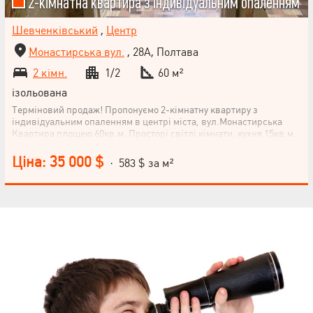
2-кімнатна квартира з індивідуальним опаленням
Шевченківський
,
Центр
Монастирська вул.
, 28А, Полтава
2 кімн.
1/2
60 м²
ізольована
Терміновий продаж! Пропонуємо 2-кімнатну квартиру з
індивідуальним опаленням в центрі міста, вул.Монастирська
Квартира площею 60кв.м. Просторі світлі кімнати, кухня 15кв.м.
Цегляний будинок з тихим двором та впорядкованим дитячим
майданчиком. Перекриття залізобетонні. Вікна
Ціна: 35 000 $
· 583 $ за м²
металопластикові. Окремий вхід У наявності підвал! Втомилися
шукати і безкінечно потрапляти на оголошення квартир, яких не
існує? Тоді тобі до нас! Агенція нерухомості Valion зібрала тільки
справжні та актуальні пропозиції на ринку! Телефонуй та
отримай пропозиції під свій запит!