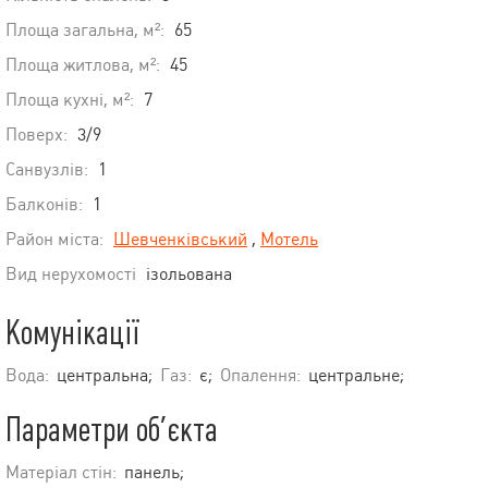
Площа загальна, м²:
65
Площа житлова, м²:
45
Площа кухні, м²:
7
Поверх:
3/9
Санвузлів:
1
Балконів:
1
Район міста:
Шевченківський
,
Мотель
Вид нерухомості
ізольована
Комунікації
Вода:
центральна;
Газ:
є;
Опалення:
центральне;
Параметри об’єкта
Матеріал стін:
панель;