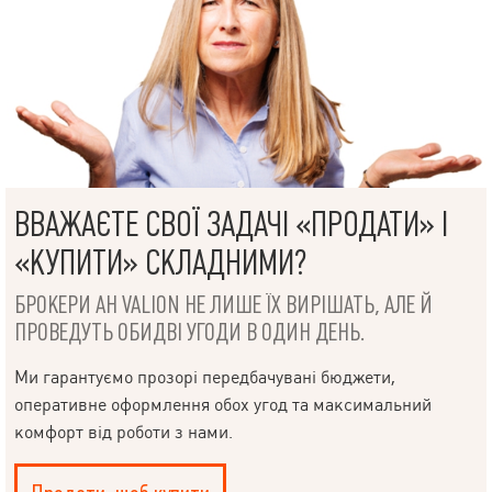
ВВАЖАЄТЕ СВОЇ ЗАДАЧІ «ПРОДАТИ» І
НАПИСАТИ
КЕРІВНИКОВІ
«КУПИТИ» СКЛАДНИМИ?
БРОКЕРИ АН VALION НЕ ЛИШЕ ЇХ ВИРІШАТЬ, АЛЕ Й
ПРОВЕДУТЬ ОБИДВІ УГОДИ В ОДИН ДЕНЬ.
Ми гарантуємо прозорі передбачувані бюджети,
Мова
оперативне оформлення обох угод та максимальний
комфорт від роботи з нами.
© 2019 – 2026 Valion real estate. Всі права захищені.