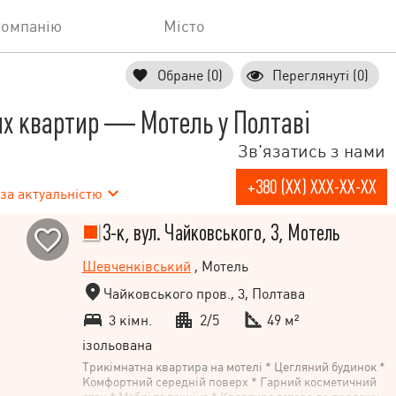
компанію
Місто
Обране (0)
Переглянуті (0)
х квартир — Мотель у Полтаві
Зв'язатись з нами
+380 (XX) XXX-XX-XX
за актуальністю
3-к, вул. Чайковського, 3, Мотель
Шевченківський
, Мотель
Чайковського пров., 3, Полтава
3 кімн.
2/5
49 м²
ізольована
Трикімнатна квартира на мотелі * Цегляний будинок *
Комфортний середній поверх * Гарний косметичний