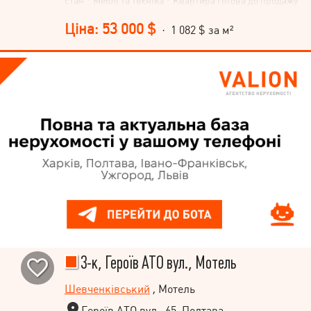
стан * Меблі та техніка * Квартира готова до продажу
без додаткових витрат
Ціна: 53 000 $
· 1 082 $ за м²
3-к, Героїв АТО вул., Мотель
Шевченківський
, Мотель
Героїв АТО вул., 65, Полтава