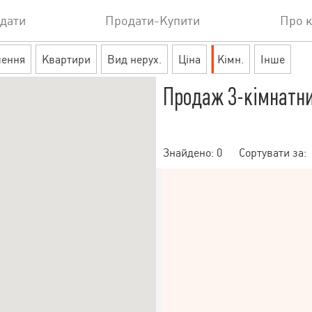
дати
Продати-Купити
Про 
шення
Квартири
Вид нерух.
Ціна
Кімн.
Інше
Продаж 3-кімнатни
Знайдено:
0
Сортувати за: