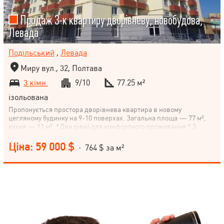
Продаж 3-к квартиру дворівневу, новобудова,
Левада
Подільський
,
Левада
Миру вул., 32, Полтава
3 кімн.
9/10
77.25 м²
ізольована
Пропонується простора дворівнева квартира в новому
цегляному будинку на 9-10 поверхах. Загальна площа — 77 м²,
кухня — 11 м². *Два рівні для комфортного проживання * 3
окремі кімнати * 2 санвузли * 2 балкони * Індивідуальне
опалення * Металопластикові вікна * Броньовані вхідні двері *
Ціна: 59 000 $
· 764 $ за м²
Встановлені лічильники на газ, воду та електроенергію
Квартира у стані після будівельників — чудова можливість
реалізувати власний дизайн-проєкт та облаштувати житло на
свій смак. Будинок розташований у районі з розвиненою
інфраструктурою та зручною транспортною розв'язкою.
Телефонуйте для отримання додаткової інформації та організації
перегляду!