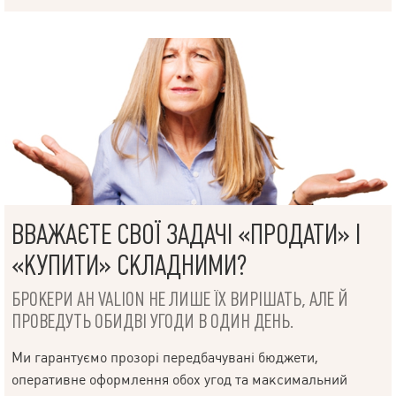
НАПИСАТИ
ВВАЖАЄТЕ СВОЇ ЗАДАЧІ «ПРОДАТИ» І
КЕРІВНИКОВІ
«КУПИТИ» СКЛАДНИМИ?
БРОКЕРИ АН VALION НЕ ЛИШЕ ЇХ ВИРІШАТЬ, АЛЕ Й
ПРОВЕДУТЬ ОБИДВІ УГОДИ В ОДИН ДЕНЬ.
Мова
Ми гарантуємо прозорі передбачувані бюджети,
оперативне оформлення обох угод та максимальний