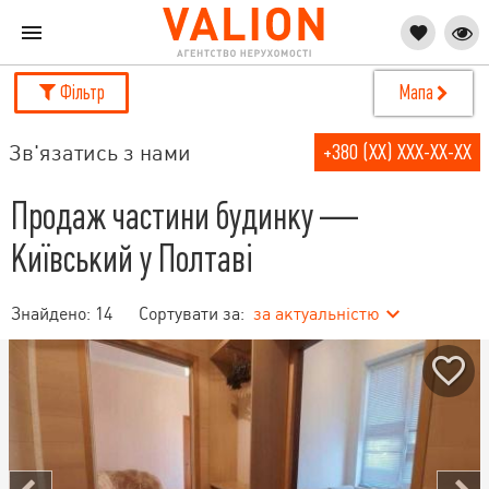
Фільтр
Мапа
Зв'язатись з нами
+380 (XX) XXX-XX-XX
Продаж частини будинку —
Київський у Полтаві
Знайдено:
14
Сортувати за:
за актуальністю