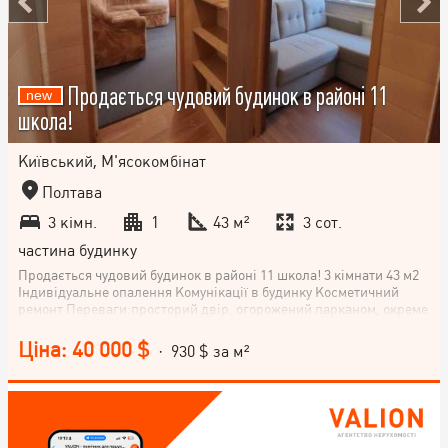
Продається чудовий будинок в районі 11
школа!
Київський, М'ясокомбінат
Полтава
3 кімн.
1
43 м²
3 сот.
частина будинку
Продається чудовий будинок в районі 11 школа! 3 кімнати 43 м2
Індивідуальне опалення Комунікації в будинку Косметичний
ремонт Переваги:просторий двір, огорожений парканом, окреме
місце для вашого авто, фруктовий сад, цегляний сарай і підвал.
Хочете переглянути? Телефонуйте!
Ціна: 40 000 $
· 930 $ за м²