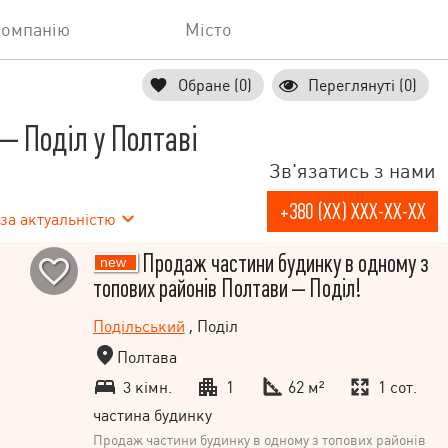
компанію
Місто
Обране (0)
Переглянуті (0)
 Поділ у Полтаві
Зв'язатись з нами
+380 (XX) XXX-XX-XX
за актуальністю
Продаж частини будинку в одному з
топових районів Полтави – Поділ!
Подільський
, Поділ
Полтава
3 кімн.
1
62 м²
1 сот.
частина будинку
Продаж частини будинку в одному з топових районів