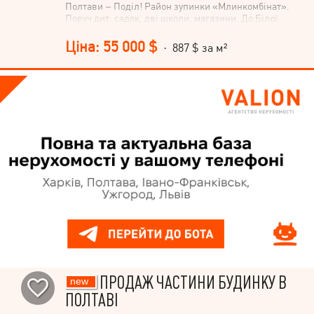
Полтави – Поділ! Район зупинки «Млинкомбінат».
Поруч дит. садок, дві школи, магазини. До Білої
альтанка всього 10–15 хвилин пішки. Характеристики:
• Загальна площа – 62 м² • Три окремі кімнати •
Ціна: 55 000 $
· 887 $ за м²
Простора кухня – 9,4 м² • Суміжний санвузол •
Гардеробна • Літня тераса Житло після капітального
ремонту – можна одразу заїжджати та жити. Усі меблі
та побутова техніка, які ви бачите на фото,
залишаються новим власникам. Є заїзд для
автомобіля, місце під гараж, сарай та господарське
(кладове) приміщення. Опалення електричне. За
бажанням можна підключити газ або встановити
систему сонячної генерації. Частина будинку крайня,
проте відокремити двір неможливо. Телефонуйте, щоб
домовитися про перегляд.
ПРОДАЖ ЧАСТИНИ БУДИНКУ В
ПОЛТАВІ