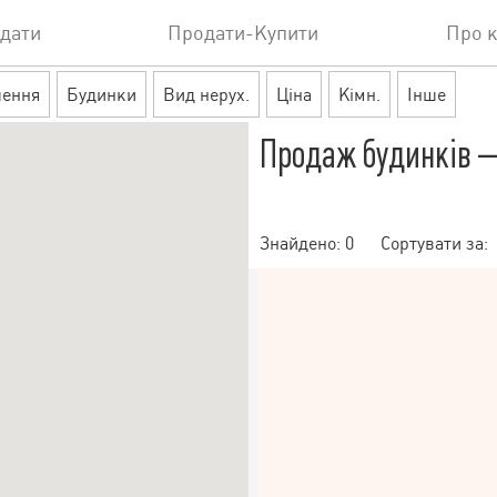
дати
Продати-Купити
Про 
шення
Будинки
Вид нерух.
Ціна
Кімн.
Інше
Продаж будинків —
Знайдено:
0
Сортувати за: