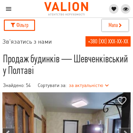
Фільтр
Мапа
Зв'язатись з нами
+380 (XX) XXX-XX-XX
Продаж будинків — Шевченківський
у Полтаві
Знайдено:
54
Сортувати за:
за актуальністю