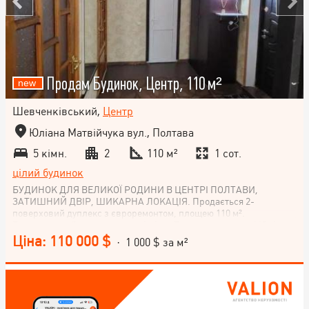
Продам Будинок, Центр, 110 м²
Шевченківський,
Центр
Юліана Матвійчука вул., Полтава
5 кімн.
2
110 м²
1 сот.
цілий будинок
БУДИНОК ДЛЯ ВЕЛИКОЇ РОДИНИ В ЦЕНТРІ ПОЛТАВИ,
ЗАТИШНИЙ ДВІР, ШИКАРНА ЛОКАЦІЯ. Продається 2-
поверховий дуплекс з євроремонтом, площею 110 м².
Розташований у самому центрі міста Полтави, на вулиці Юліана
Матвійчука. Житлова площа 50 м², газове опалення, власний
Ціна: 110 000 $
· 1 000 $ за м²
гараж і земельна ділянка площею 1 сотка. 5 кімнатна квартира в
цегляному будинку по вулиці Юліана Матвійчука (Пушкіна),
поруч з АТБ та зупинкою Зигіна, школа 25, дитсадок.аптека, мед
центр, школа боксу. Загальна площа квартири - 110 м кв. 2 этаж
з окремим входом. 1 поверх вхід окремий з вул Пушкіна.
Повноцінна 3х кім квартира, 2 кімнати роздільні, кухня