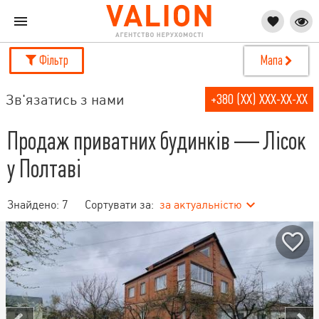
Фільтр
Мапа
Зв'язатись з нами
+380 (XX) XXX-XX-XX
Продаж приватних будинків — Лісок
у Полтаві
Знайдено:
7
Сортувати за:
за актуальністю