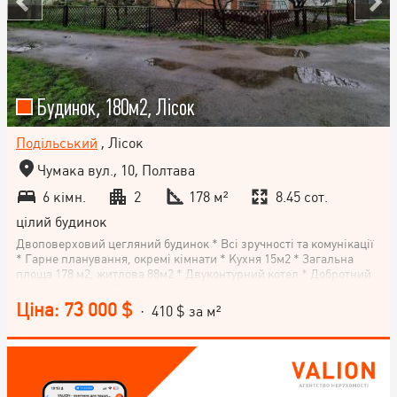
Будинок, 180м2, Лісок
Подільський
, Лісок
Чумака вул., 10, Полтава
6 кімн.
2
178 м²
8.45 сот.
цілий будинок
Двоповерховий цегляний будинок * Всі зручності та комунікації
* Гарне планування, окремі кімнати * Кухня 15м2 * Загальна
площа 178 м2, житлова 88м2 * Двуконтурний котел * Добротний
житловий стан * Гараж в будинку * На території є сарай та погріб
* Доглянута, огороджена, рівна ділянка * Поряд ліс, річка та
Ціна: 73 000 $
· 410 $ за м²
озеро * До зупинки та магазинів 5 хв пішки * Зручний під'їзд до
будинку