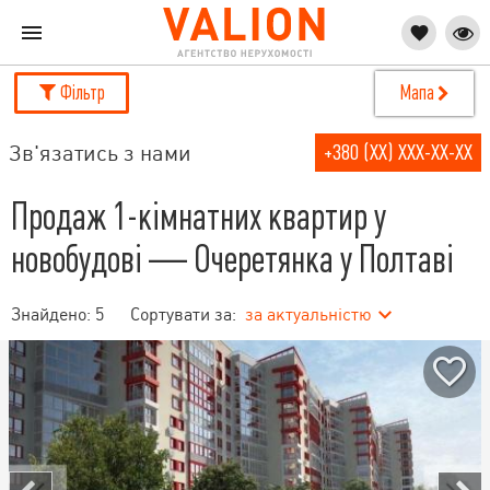
Фільтр
Мапа
Зв'язатись з нами
+380 (XX) XXX-XX-XX
Продаж 1-кімнатних квартир у
новобудові — Очеретянка у Полтаві
Знайдено:
5
Сортувати за:
за актуальністю