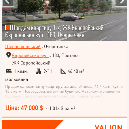
Продам квартиру 1-к, ЖК Європейський,
Європейська вул., 183, Очеретянка
Шевченківський
, Очеретянка
Європейська вул.
, 183, Полтава
ЖК Європейський
1 кімн.
9/11
46.40 м²
ізольована
Продам однокімнатну квартиру, загальної площі 46,4 кв.м, кухня
13,8 кв.м. Новобудова, цегляний будинок. Автономне опалення
Чудове місце розташування Переуступ прав власності
Ціна: 47 000 $
· 1 013 $ за м²