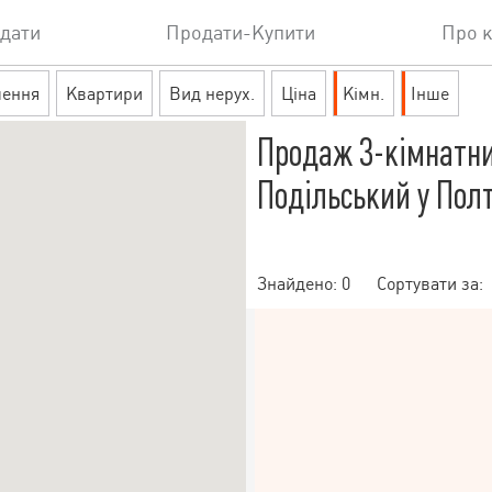
дати
Продати-Купити
Про 
шення
Квартири
Вид нерух.
Ціна
Кімн.
Інше
Продаж 3-кімнатни
Подільський у Пол
Знайдено:
0
Сортувати за: