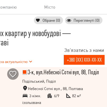
компанію
Місто
Обране (0)
Переглянуті (0)
х квартир у новобудові —
таві
Зв'язатись з нами
+380 (XX) XXX-XX-XX
за актуальністю
3-к, вул.Небесної Сотні вул, 88, Поділ
Подільський, Поділ
Небесної Сотні вул., 88, Полтава
3 кімн.
6/9
82 м²
ізольована