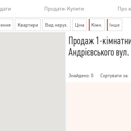
дати
Продати-Купити
Про 
шення
Квартири
Вид нерух.
Ціна
Кімн.
Інше
Продаж 1-кімнатни
Андрієвського вул.
Знайдено:
0
Сортувати за: