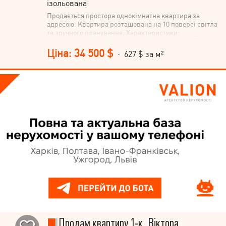
ізольована
Продається простора однокімнатна квартира за
адресою: Квартира розташована на 10 поверсі світла
та зручного планування. Характеристики:
Індивідуальне опалення • Загальна площа — 55 м2 +
Кухня —17м2 + Кімната — 25 м2 + Санвузол — 5 м2 •
Ціна: 34 500 $
· 627 $ за м²
Дві лоджії Квартира має велику кухню та простору
кімнату, що дозволяє комфортно зонувати простір.
Дві лоджії додають додаткове місце для відпочинку
або зберігання. Зручне розташування будинку: поруч
магазини, зупинки громадського транспорту, школа,
та інша необхідна інфраструктура, С Телефонуйте для
детальної інформації та перегляду квартири
Продам квартиру 1-к, Віктора