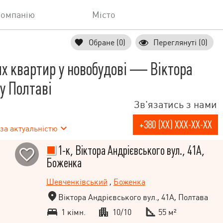
компанію
Місто
Обране (0)
Переглянуті (0)
х квартир у новобудові — Віктора
 у Полтаві
Зв'язатись з нами
+380 (XX) XXX-XX-XX
за актуальністю
1-к, Віктора Андрієвського вул., 41А,
Боженка
Шевченківський
,
Боженка
Віктора Андрієвського вул., 41А, Полтава
1 кімн.
10/10
55 м²