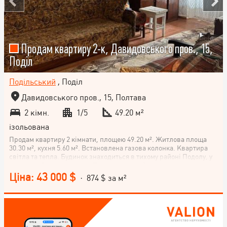
Продам квартиру 2-к, Давидовського пров., 15,
Поділ
Подільський
, Поділ
Давидовського пров., 15, Полтава
2 кімн.
1/5
49.20 м²
ізольована
Продам квартиру 2 кімнати, площею 49.20 м². Житлова площа
30.30 м², кухня 5.60 м². Встановлена газова колонка. Квартира
світла та тепла. Будинок знаходиться в тихому районі Подолу, у
провулку Давидовського. Поруч є все необхідне для
комфортного життя: дитячий садок, школа, магазини та зупинка
Ціна: 43 000 $
· 874 $ за м²
громадського транспорту. До центру Полтави близько 7 хвилин
автомобілем, до річки Ворскла близько 20 хвилин пішки. !
Документи готові до продажу.