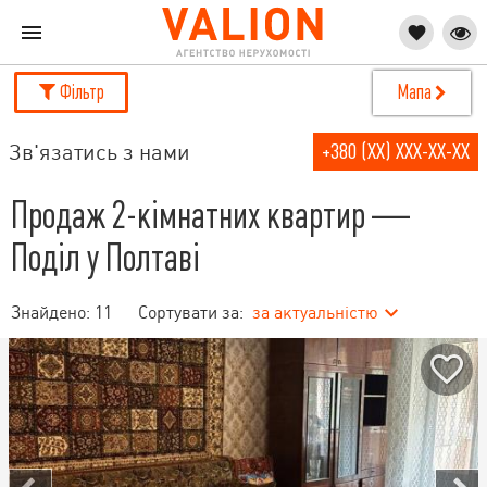
Фільтр
Мапа
Зв'язатись з нами
+380 (XX) XXX-XX-XX
Продаж 2-кімнатних квартир —
Поділ у Полтаві
Знайдено:
11
Сортувати за:
за актуальністю