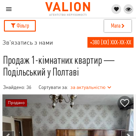
Фільтр
Мапа
Зв'язатись з нами
+380 (XX) XXX-XX-XX
Продаж 1-кімнатних квартир —
Подільський у Полтаві
Знайдено:
36
Сортувати за:
за актуальністю
Продано