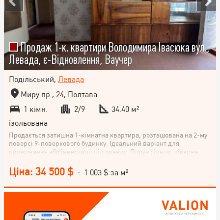
Продаж 1-к. квартири Володимира Івасюка вул.,
Левада, є-Відновлення, Ваучер
Подільський,
Левада
Миру пр., 24, Полтава
1 кімн.
2/9
34.40 м²
ізольована
Продається затишна 1-кімнатна квартира, розташована на 2-му
поверсі 9-поверхового будинку. Ідеальний варіант для
проживання або інвестиції під оренду. Поруч сільпо, лікарня,
школа , парк, річка , дуже зручне розташування . Основні
характеристики: Загальна площа: 34,4 м² ,Житлова площа
Ціна: 34 500 $
· 1 003 $ за м²
(кімната): 17,3 м², Кухня: 8,5 м² , Коридор: 3,7 м² , Висота стелі:
2,60 м Квартира має зручне планування, світлу кімнату та окрему
кухню. Є балкон, що додає додатковий простір. Комфортний
середній поверх.