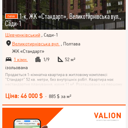
1-к, ЖК «Стандарт», Великотирнівська вул.,
Сади-1
Шевченківський
, Сади-1
Великотирнівська вул.
, Полтава
ЖК «Стандарт»
1 кімн.
1/9
52 м²
ізольована
Продається 1-кімнатна квартира в житловому комплексі
"Стандарт" 52 кв. метри, без внутрішніх робіт. Квартира має
нестандартне планування, кухня 11 м². Розташована на першому
поверсі 9-поверхового будинку по вулиці Великотирнівській,
район Сади-1, м. Полтава. Житловий комплекс комфорт-класу.
Ціна: 46 000 $
· 885 $ за м²
Квартира має продумане та зручне планування: простора
житлова кімната, окрема кухня, гардеробна, балкон, ванна
кімната та окремий санвузол. Велика площа дозволяє
комфортно організувати простір для проживання. Квартира
розташована на 1-му житловому поверсі, проте фактично
знаходиться на рівні другого поверху, оскільки під нею