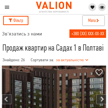
Фільтр
Мапа
Зв'язатись з нами
+380 (XX) XXX-XX-XX
Продаж квартир на Садах 1 в Полтаві
Знайдено:
26
Сортувати за:
за актуальністю