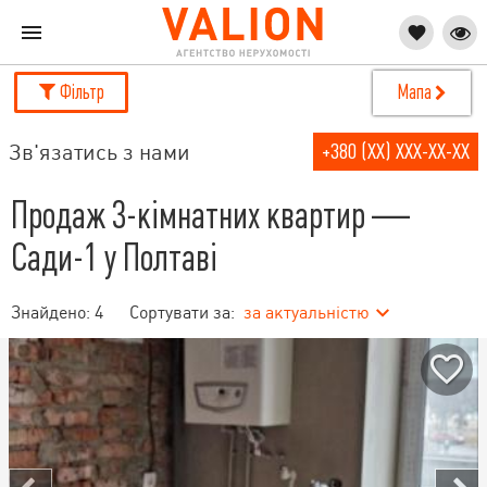
Фільтр
Мапа
Зв'язатись з нами
+380 (XX) XXX-XX-XX
Продаж 3-кімнатних квартир —
Сади-1 у Полтаві
Знайдено:
4
Сортувати за:
за актуальністю