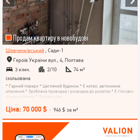
Продам квартиру в новобудові
Шевченківський
, Сади-1
Героїв України вул., 4, Полтава
3 кімн.
2/10
74 м²
ізольована
* Гарний поверх * Цегляний будинок * Є котел, автономне
опалення * Зроблена проводка і розводка до розеток * Є гіпсово-
піщана стяжка * Чудова ціна.
Ціна: 70 000 $
· 946 $ за м²