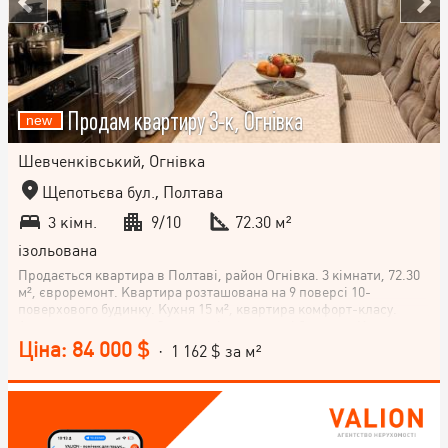
Продам квартиру 3-к, Огнівка
Шевченківський, Огнівка
Щепотьєва бул., Полтава
3 кімн.
9/10
72.30 м²
ізольована
Продається квартира в Полтаві, район Огнівка. 3 кімнати, 72.30
м², євроремонт. Квартира розташована на 9 поверсі 10-
поверхового будинку. Кухня 15 м², квартира комфорт-класу.
Автономне опалення. 2 утеплені та засклені балкони. Квартира
охайна, суха та доглянута . Переваги розташування: поруч школа
Ціна: 84 000 $
· 1 162 $ за м²
та дитячий садок; ринок; супермаркет; зупинка громадського
транспорту; тихий та комфортний район для проживання.