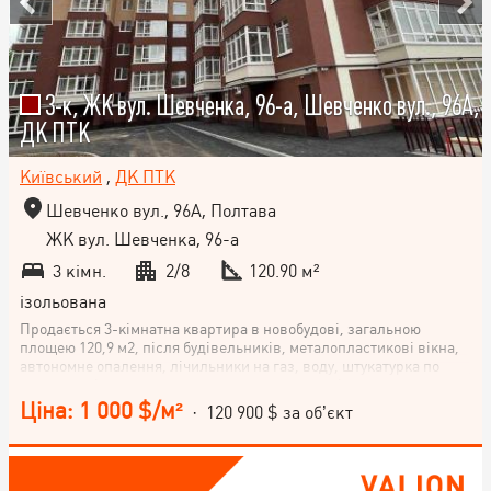
3-к, ЖК вул. Шевченка, 96-а, Шевченко вул., 96А,
ДК ПТК
Київський
,
ДК ПТК
Шевченко вул., 96А, Полтава
ЖК вул. Шевченка, 96-а
3 кімн.
2/8
120.90 м²
ізольована
Продається 3-кімнатна квартира в новобудові, загальною
площею 120,9 м2, після будівельників, металопластикові вікна,
автономне опалення, лічильники на газ, воду, штукатурка по
несучим стінам, розводка системи опалення зі встановленням
радіаторів. Наявний підземний паркінг. Квартира знаходиться
Ціна: 1 000 $/м²
· 120 900 $ за об’єкт
на 2 поверсі 8-поверхового будинку Поспішіть придбати цю
квартиру і зробити її своїми власними руками! Чекаємо на ваш
дзвінок.