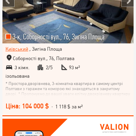
3-к, Соборності вул., 76, Зигіна Площа
Київський
, Зигіна Площа
Соборності вул., 76, Полтава
3 кімн.
2/5
93 м²
ізольована
* Простора дворівнева, 3-кімнатна квартира в самому центрі
Полтави з гаражем та коморою які знаходяться в закритому
дворі. * Пропонуємо до вашої уваги елітну двохрівневу квартиру
площею 93 м², розташовану на 2 та 3 поверхах 5-поверхового
будинку в історичному центрі Полтави * Планування та ремонт: •
Ціна: 104 000 $
· 1 118 $ за м²
Простора вітальня, велика кухня,дві окремі спальні, два
санвузли,гардеробні. • Зроблено сучасний якісний євроремонт
із використанням дорогих матеріалів. • Встановлено
індивідуальне газове опалення — контроль температури та
економія витрат. • Квартира повністю мебльована дуже
сучасною та якісною,все готово до заселення. * В квартирі