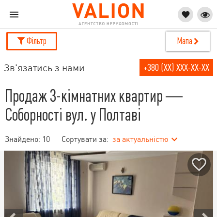
Фільтр
Мапа
Зв'язатись з нами
+380 (XX) XXX-XX-XX
Продаж 3-кімнатних квартир —
Соборності вул. у Полтаві
Знайдено:
10
Сортувати за:
за актуальністю