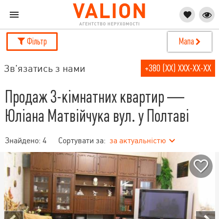
Фільтр
Мапа
Зв'язатись з нами
+380 (XX) XXX-XX-XX
Продаж 3-кімнатних квартир —
Юліана Матвійчука вул. у Полтаві
Знайдено:
4
Сортувати за:
за актуальністю