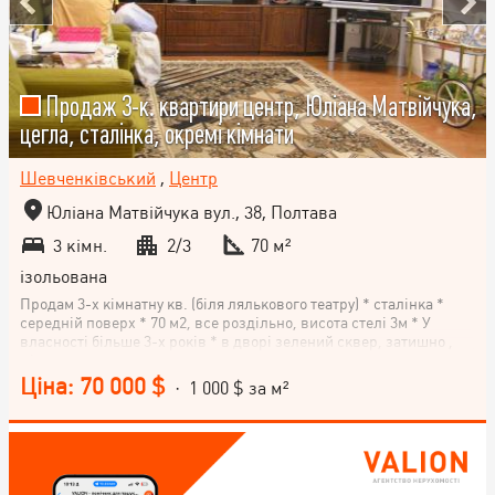
Продаж 3-к. квартири центр, Юліана Матвійчука,
цегла, сталінка, окремі кімнати
Шевченківський
,
Центр
Юліана Матвійчука вул., 38, Полтава
3 кімн.
2/3
70 м²
ізольована
Продам 3-х кімнатну кв. (біля лялькового театру) * сталінка *
середній поверх * 70 м2, все роздільно, висота стелі 3м * У
власності більше 3-х років * в дворі зелений сквер, затишно ,
місце для стоянки авто
Ціна: 70 000 $
· 1 000 $ за м²