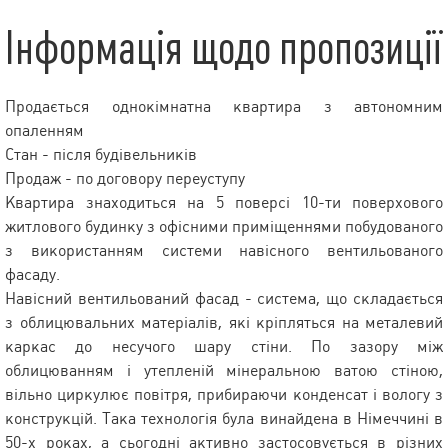
Інформація щодо пропозиції
Продається однокімнатна квартира з автономним
опаленням
Стан - після будівельників
Продаж - по договору переуступу
Квартира знаходиться на 5 поверсі 10-ти поверхового
житлового будинку з офісними приміщеннями побудованого
з використанням системи навісного вентильованого
фасаду.
Навісний вентильований фасад - система, що складається
з облицювальних матеріалів, які кріпляться на металевий
каркас до несучого шару стіни. По зазору між
облицюванням і утепленій мінеральною ватою стіною,
вільно циркулює повітря, прибираючи конденсат і вологу з
конструкцій. Така технологія була винайдена в Німеччині в
50-х роках, а сьогодні активно застосовується в різних