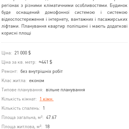
регіонах з різними кліматичними особливостями. Будинок
буде оснащений домофонної системою і системою
відеоспостереження і інтернету, вантажних і пасажирських
ліфтами. Планування квартир поліпшені і мають додаткові
корисні площі
Ціна:
21 000 $
Ціна за кв. метр:
≈441 $
Ремонт:
без внутрішніх робіт
Клас житла:
економ
Типове планування:
вільне планування
Кількість кімнат:
1 кімн.
Кількість спалень:
1
Площа загальна, м²:
47.67
Площа житлова, м²:
18