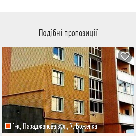
обладнана 2-х поверхова дитяча кімната з 2-х спальним ліжком
на першому поверсі. Високий Тех.поверх, з можливістю
обладняння другого поверху у квартирі. Готова до продажу. Торг
при огляді.
Подібні пропозиції
1-к, Параджанова вул., 7, Боженка