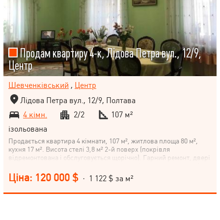
Продам квартиру 4-к, Лідова Петра вул., 12/9,
Центр
Шевченківський
,
Центр
Лідова Петра вул., 12/9, Полтава
4 кімн.
2/2
107 м²
ізольована
Продається квартира 4 кімнати, 107 м², житлова площа 80 м²,
кухня 17 м². Висота стелі 3,8 м² 2-й поверх (покрівля
відремонтована і обслуговується щорічно). Гарний ремонт, двері
з массиву деревини, сантехніка замінена (стояки та все інше), на
підлозі 80% паркет інше - плитка, підвісна ( гіпсокартон) стеля у
Ціна: 120 000 $
· 1 122 $ за м²
всіх кімнатах , коридорі та кухні, 2 броньовані двері ,
відокремлена від загального під'їзду. Автономне газове
опалення ( двухконтурний котел). В квартирі зроблена Сауна
(обшита липовою вагонкою ,220v). Великий Балкон. Товсті стіни ,
тож в квартирі взимку тепло, влітку прохолодно. В одній з кімнат