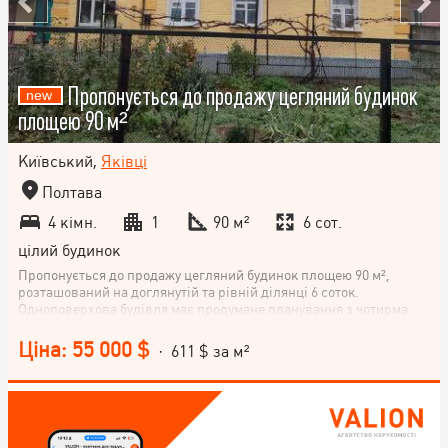
Пропонується до продажу цегляний будинок
площею 90 м²
Київський,
Яківці
Полтава
4 кімн.
1
90 м²
6 сот.
цілий будинок
Пропонується до продажу цегляний будинок площею 90 м²,
розташований на доглянутій та рівній ділянці 6 соток.
Одноповерхова будівля має продумане планування з чотирма
окремими кімнатами, що дозволяє комфортно організувати
простір для сім’ї або поєднати проживання з робочою зоною. У
Ціна: 55 000 $
· 611 $ за м²
будинку виконано косметичний ремонт, що дає змогу одразу
заїхати та проживати, або ж адаптувати оселю під власні
вподобання без значних вкладень. Усі необхідні комунікації
підключені та працюють справно, що робить будинок повністю
готовим до використання. Цегляні стіни забезпечують тепло,
надійність та довговічність, а просторі кімнати наповнені