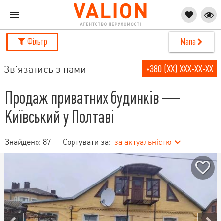
Фільтр
Мапа
Зв'язатись з нами
+380 (XX) XXX-XX-XX
Продаж приватних будинків —
Київський у Полтаві
Знайдено:
87
Сортувати за:
за актуальністю