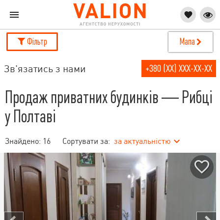
Фільтр
Мапа
Зв'язатись з нами
+380 (XX) XXX-XX-XX
Продаж приватних будинків — Рибці
у Полтаві
Знайдено:
16
Сортувати за:
за актуальністю