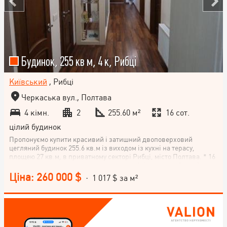
Будинок, 255 кв м, 4 к, Рибці
Київський
, Рибці
Черкаська вул., Полтава
4 кімн.
2
255.60 м²
16 сот.
цілий будинок
Пропонуємо купити красивий і затишний двоповерховий
цегляний будинок 255.6 кв.м із виходом із кухні на терасу,
площею 27 кв.м, в приватному секторі Рибці, місто Полтава. * 16
соток з окремо розташованим гаражем. * Фундамент 2 м. * 3
спальні кімнати, кухню-студію, 2 санвузли з ванною кімнатою на
Ціна: 260 000 $
· 1 017 $ за м²
першому і з проектом душевої кабіни на другому поверсі. *
Опалення індивідуальне Національна агенція нерухомості
VALION ( Полтава, Львів, Ужгород, Київ, Харків та ще 5 міст
України) пропонує сервіс купівлі нерухомості. * on-line огляд
ринку нерухомості створює розуміння ринку всього за 20-40
хвилин; * рекомендації експерта, як правильно діяти за