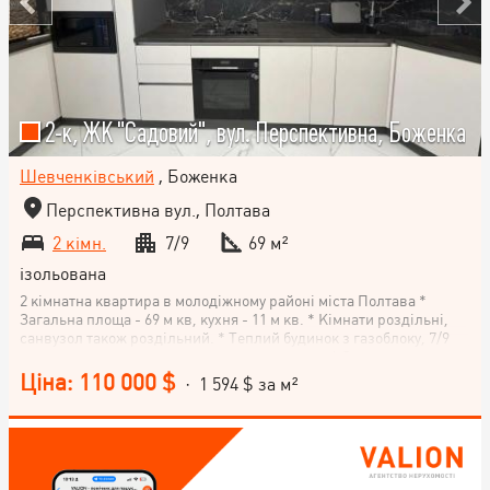
2-к, ЖК "Садовий", вул. Перспективна, Боженка
Шевченківський
, Боженка
Перспективна вул., Полтава
2 кімн.
7/9
69 м²
ізольована
2 кімнатна квартира в молодіжному районі міста Полтава *
Загальна площа - 69 м кв, кухня - 11 м кв. * Кімнати роздільні,
санвузол також роздільний. * Теплий будинок з газоблоку, 7/9
поверх, не кутова, двосторонне планування. * Опалення -
індивідуальне газове. Встановлено двоконтурний котел, який
Ціна: 110 000 $
· 1 594 $ за м²
також відповідає за підігрів гарячої води. * Стан - новий
євроремонт. * Продаж з меблями та технікою. * У власності
більше 3-х років. Запрошуємо на перегляд цієї гарної квартири.