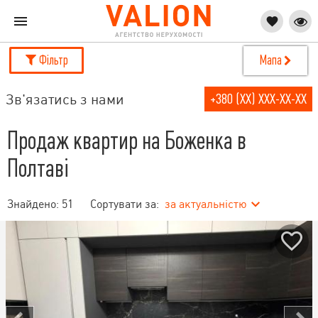
Фільтр
Мапа
Зв'язатись з нами
+380 (XX) XXX-XX-XX
Продаж квартир на Боженка в
Полтаві
Знайдено:
51
Сортувати за:
за актуальністю