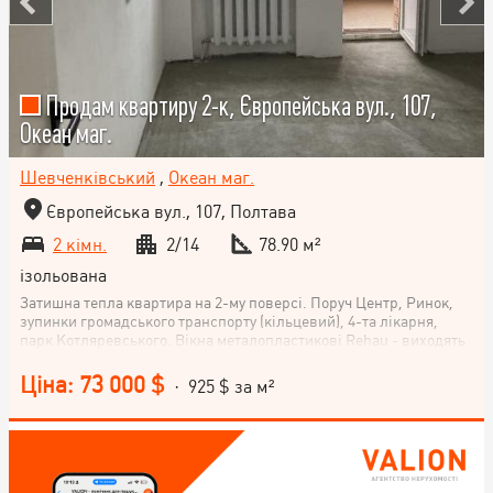
Продам квартиру 2-к, Європейська вул., 107,
Океан маг.
Шевченківський
,
Океан маг.
Європейська вул., 107, Полтава
2 кімн.
2/14
78.90 м²
ізольована
Затишна тепла квартира на 2-му поверсі. Поруч Центр, Ринок,
зупинки громадського транспорту (кільцевий), 4-та лікарня,
парк Котляревського. Вікна металопластикові Rehau - виходять
в тихі двори, не на проїжджу частину. Індивідуальний тепловий
лічильник, лічильники на холодну і гарячу воду, на електрику.
Ціна: 73 000 $
· 925 $ за м²
Всі лічильники повірені. Зроблено частковий ремонт в 2024 році
- балкон засклений. Підведене світло. - два коридори. Нова
чистова стяжка, чистова штукатурка, пофарбована
водоемульсійною фарбою. - Стеля - пофарбована
водоемульсійною фарбою. - Велика житлова кімната - часткова
чистова штукатурка. - Мала житлова кімната - потребує ремонту.