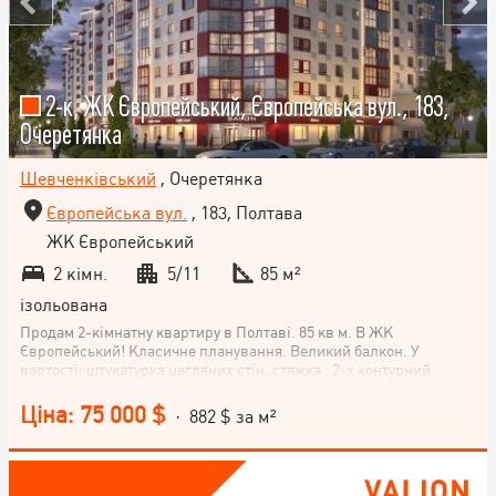
2-к, ЖК Європейський, Європейська вул., 183,
Очеретянка
Шевченківський
, Очеретянка
Європейська вул.
, 183, Полтава
ЖК Європейський
2 кімн.
5/11
85 м²
ізольована
Продам 2-кімнатну квартиру в Полтаві. 85 кв м. В ЖК
Європейський! Класичне планування. Великий балкон. У
вартості: штукатурка цегляних стін, стяжка , 2-х контурний
котел(індивідуальне опалення), введено електро, водо, газ
постачання. Шумоізоляційні панорамні вікна, вогнестійкі вхідні
Ціна: 75 000 $
· 882 $ за м²
двері комфорт класу. Закрита територія! Ліфт OTIS! Поряд 5-ти
рівневий наземний паркінг(окремо купляється). Секція введена
в експлуатацію.