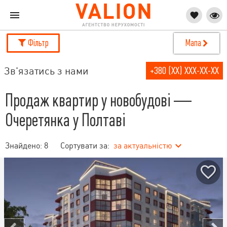
Фільтр
Мапа
Зв'язатись з нами
+380 (XX) XXX-XX-XX
Продаж квартир у новобудові —
Очеретянка у Полтаві
Знайдено:
8
Сортувати за:
за актуальністю