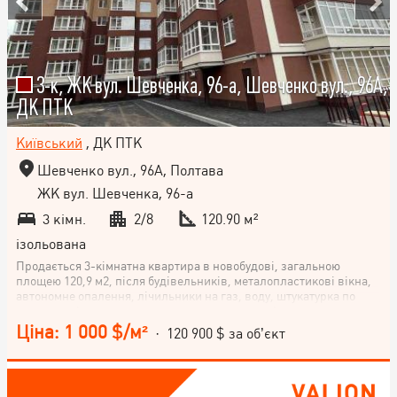
3-к, ЖК вул. Шевченка, 96-а, Шевченко вул., 96А,
ДК ПТК
Київський
, ДК ПТК
Шевченко вул., 96А, Полтава
ЖК вул. Шевченка, 96-а
3 кімн.
2/8
120.90 м²
ізольована
Продається 3-кімнатна квартира в новобудові, загальною
площею 120,9 м2, після будівельників, металопластикові вікна,
автономне опалення, лічильники на газ, воду, штукатурка по
несучим стінам, розводка системи опалення зі встановленням
радіаторів. Наявний підземний паркінг. Квартира знаходиться
Ціна: 1 000 $/м²
· 120 900 $ за об’єкт
на 2 поверсі 8-поверхового будинку Поспішіть придбати цю
квартиру і зробити її своїми власними руками! Чекаємо на ваш
дзвінок.