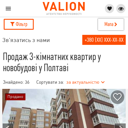
Фільтр
Мапа
Зв'язатись з нами
+380 (XX) XXX-XX-XX
Продаж 3-кімнатних квартир у
новобудові у Полтаві
Знайдено:
36
Сортувати за:
за актуальністю
Продано