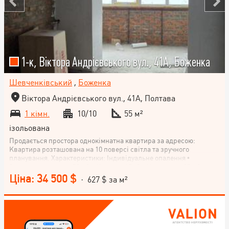
1-к, Віктора Андрієвського вул., 41А, Боженка
Шевченківський
,
Боженка
Віктора Андрієвського вул., 41А, Полтава
1 кімн.
10/10
55 м²
ізольована
Продається простора однокімнатна квартира за адресою:
Квартира розташована на 10 поверсі світла та зручного
планування. Характеристики: Індивідуальне опалення •
Загальна площа — 55 м2 + Кухня —17м2 + Кімната — 25 м2 +
Санвузол — 5 м2 • Дві лоджії Квартира має велику кухню та
Ціна: 34 500 $
· 627 $ за м²
простору кімнату, що дозволяє комфортно зонувати простір. Дві
лоджії додають додаткове місце для відпочинку або зберігання.
Зручне розташування будинку: поруч магазини, зупинки
громадського транспорту, школа, та інша необхідна
інфраструктура, С Телефонуйте для детальної інформації та
перегляду квартири