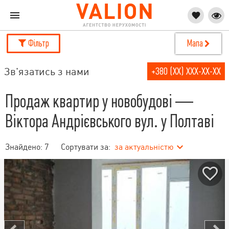
Фільтр
Мапа
Зв'язатись з нами
+380 (XX) XXX-XX-XX
Продаж квартир у новобудові —
Віктора Андрієвського вул. у Полтаві
Знайдено:
7
Сортувати за:
за актуальністю