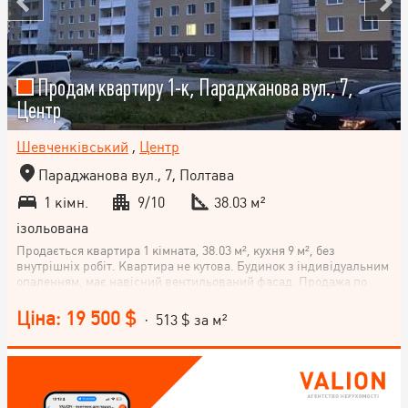
Продам квартиру 1-к, Параджанова вул., 7,
Центр
Шевченківський
,
Центр
Параджанова вул., 7, Полтава
1 кімн.
9/10
38.03 м²
ізольована
Продається квартира 1 кімната, 38.03 м², кухня 9 м², без
внутрішніх робіт. Квартира не кутова. Будинок з індивідуальним
опаленням, має навісний вентильований фасад. Продажа по
переуступці прав
Ціна: 19 500 $
· 513 $ за м²