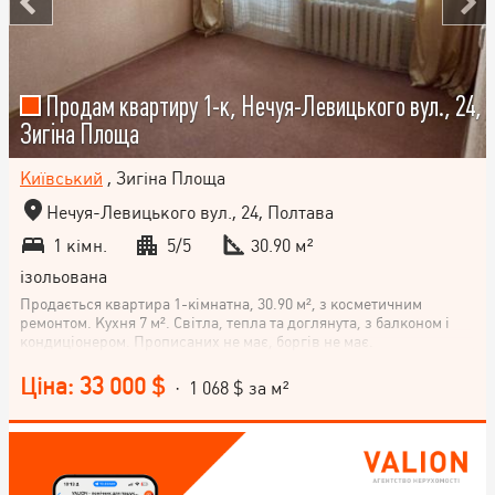
Продам квартиру 1-к, Нечуя-Левицького вул., 24,
Зигіна Площа
Київський
, Зигіна Площа
Нечуя-Левицького вул., 24, Полтава
1 кімн.
5/5
30.90 м²
ізольована
Продається квартира 1-кімнатна, 30.90 м², з косметичним
ремонтом. Кухня 7 м². Світла, тепла та доглянута, з балконом і
кондиціонером. Прописаних не має, боргів не має.
Ціна: 33 000 $
· 1 068 $ за м²