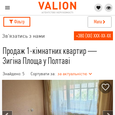
Фільтр
Мапа
Зв'язатись з нами
+380 (XX) XXX-XX-XX
Продаж 1-кімнатних квартир —
Зигіна Площа у Полтаві
Знайдено:
5
Сортувати за:
за актуальністю